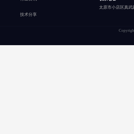
太原市小店区真武路
技术分享
Copyrigh